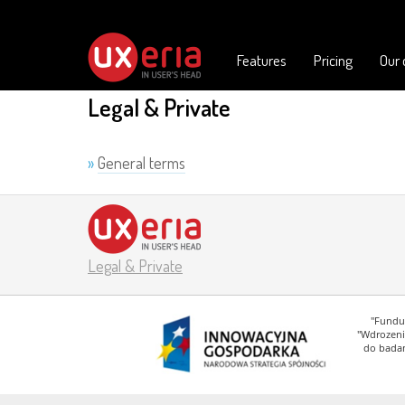
Features
Pricing
Our
Legal & Private
»
General terms
Legal & Private
"Fundus
"Wdrozeni
do badan