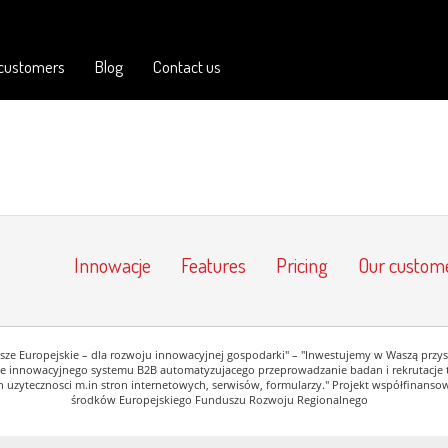
 customers
Blog
Contact us
Innowacje
Features
Pricing
Our custom
ze Europejskie – dla rozwoju innowacyjnej gospodarki" – "Inwestujemy w Waszą przys
e innowacyjnego systemu B2B automatyzujacego przeprowadzanie badan i rekrutacje 
 uzytecznosci m.in stron internetowych, serwisów, formularzy." Projekt współfinanso
środków Europejskiego Funduszu Rozwoju Regionalnego