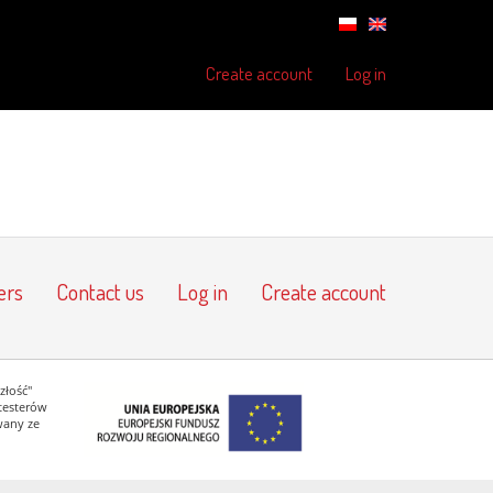
Create account
Log in
ers
Contact us
Log in
Create account
złość"
testerów
wany ze