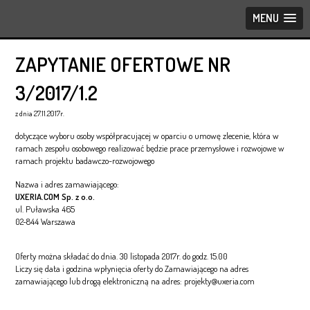
MENU
ZAPYTANIE OFERTOWE NR
3/2017/1.2
z dnia 27.11.2017r.
dotyczące wyboru osoby współpracującej w oparciu o umowę zlecenie, która w
ramach zespołu osobowego realizować będzie prace przemysłowe i rozwojowe w
ramach projektu badawczo-rozwojowego
Nazwa i adres zamawiającego:
UXERIA.COM Sp. z o.o.
ul. Puławska 465
02-844 Warszawa
Oferty można składać do dnia. 30 listopada 2017r. do godz. 15.00
Liczy się data i godzina wpłynięcia oferty do Zamawiającego na adres
zamawiającego lub drogą elektroniczną na adres: projekty@uxeria.com