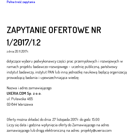
Pełna treść zapytania
ZAPYTANIE OFERTOWE NR
1/2017/1.2
z dnia 20.11.2017r.
dotyczące wyboru podwykonawcy części prac przemysłowych i rozwojowych w
ramach projektu badawczo-rozwojowego – uczelnię publiczną, państwowy
instytut badawczy, instytut PAN lub inną jednostkę naukową będącą organizacją
prowadzącą badania i upowszechniająca wiedzę.
Nazwa i adres zamawiającego:
UXERIA.COM Sp. z o.o.
ul. Puławska 465
02-844 Warszawa
Oferty można składać do dnia. 27 listopada 2017r. do godz. 15.00
Liczy się data i godzina wpłynięcia oferty do Zamawiającego na adres
zamawiającego lub drogą elektroniczną na adres: projekty@uxeria.com